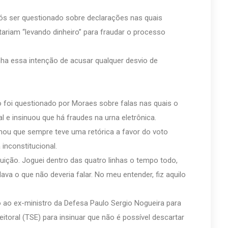
ós ser questionado sobre declarações nas quais
ariam “levando dinheiro” para fraudar o processo
nha essa intenção de acusar qualquer desvio de
foi questionado por Moraes sobre falas nas quais o
l e insinuou que há fraudes na urna eletrônica.
rmou que sempre teve uma retórica a favor do voto
nconstitucional.
ição. Joguei dentro das quatro linhas o tempo todo,
lava o que não deveria falar. No meu entender, fiz aquilo
ao ex-ministro da Defesa Paulo Sergio Nogueira para
eitoral (TSE) para insinuar que não é possível descartar