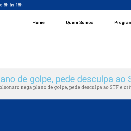
x. 8h às 18h
Home
Quem Somos
Progra
ano de golpe, pede desculpa ao S
olsonaro nega plano de golpe, pede desculpa ao STF e cri