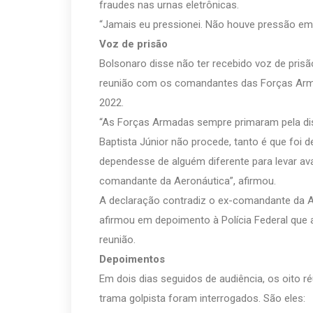
fraudes nas urnas eletrônicas.
“Jamais eu pressionei. Não houve pressão em c
Voz de prisão
Bolsonaro disse não ter recebido voz de pris
reunião com os comandantes das Forças Arma
2022.
“As Forças Armadas sempre primaram pela disci
Baptista Júnior não procede, tanto é que foi 
dependesse de alguém diferente para levar ava
comandante da Aeronáutica”, afirmou.
A declaração contradiz o ex-comandante da Ae
afirmou em depoimento à Polícia Federal que 
reunião.
Depoimentos
Em dois dias seguidos de audiência, os oito r
trama golpista foram interrogados. São eles: