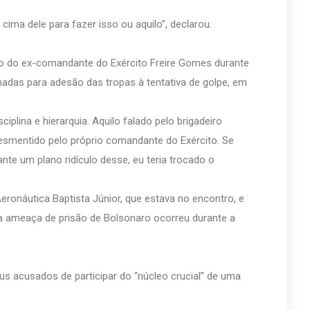
ima dele para fazer isso ou aquilo”, declarou.
ão do ex-comandante do Exército Freire Gomes durante
das para adesão das tropas à tentativa de golpe, em
plina e hierarquia. Aquilo falado pelo brigadeiro
desmentido pelo próprio comandante do Exército. Se
nte um plano ridículo desse, eu teria trocado o
ronáutica Baptista Júnior, que estava no encontro, e
a ameaça de prisão de Bolsonaro ocorreu durante a
éus acusados de participar do “núcleo crucial” de uma