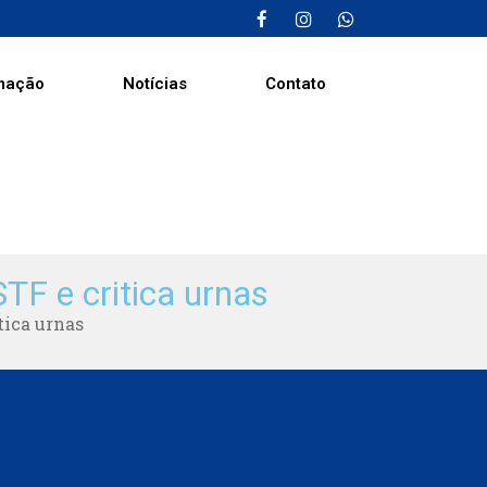
mação
Notícias
Contato
TF e critica urnas
tica urnas