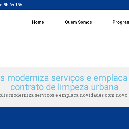
x. 8h às 18h
Home
Quem Somos
Progra
lis moderniza serviços e emplac
contrato de limpeza urbana
olis moderniza serviços e emplaca novidades com novo 