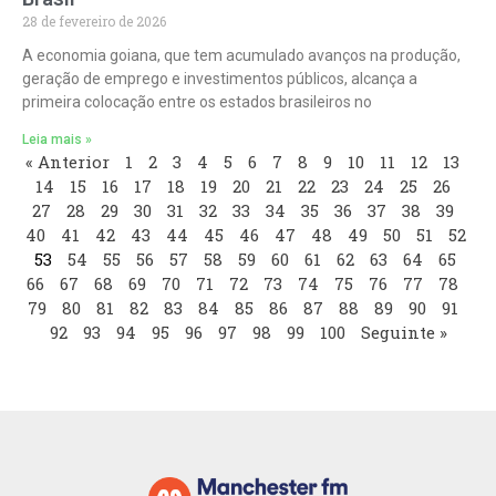
28 de fevereiro de 2026
A economia goiana, que tem acumulado avanços na produção,
geração de emprego e investimentos públicos, alcança a
primeira colocação entre os estados brasileiros no
Leia mais »
« Anterior
1
2
3
4
5
6
7
8
9
10
11
12
13
14
15
16
17
18
19
20
21
22
23
24
25
26
27
28
29
30
31
32
33
34
35
36
37
38
39
40
41
42
43
44
45
46
47
48
49
50
51
52
53
54
55
56
57
58
59
60
61
62
63
64
65
66
67
68
69
70
71
72
73
74
75
76
77
78
79
80
81
82
83
84
85
86
87
88
89
90
91
92
93
94
95
96
97
98
99
100
Seguinte »