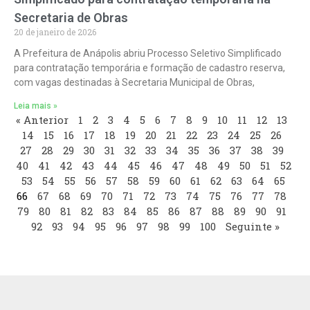
Secretaria de Obras
20 de janeiro de 2026
A Prefeitura de Anápolis abriu Processo Seletivo Simplificado
para contratação temporária e formação de cadastro reserva,
com vagas destinadas à Secretaria Municipal de Obras,
Leia mais »
« Anterior
1
2
3
4
5
6
7
8
9
10
11
12
13
14
15
16
17
18
19
20
21
22
23
24
25
26
27
28
29
30
31
32
33
34
35
36
37
38
39
40
41
42
43
44
45
46
47
48
49
50
51
52
53
54
55
56
57
58
59
60
61
62
63
64
65
66
67
68
69
70
71
72
73
74
75
76
77
78
79
80
81
82
83
84
85
86
87
88
89
90
91
92
93
94
95
96
97
98
99
100
Seguinte »