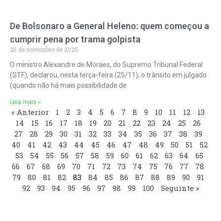
De Bolsonaro a General Heleno: quem começou a
cumprir pena por trama golpista
25 de novembro de 2025
O ministro Alexandre de Moraes, do Supremo Tribunal Federal
(STF), declarou, nesta terça-feira (25/11), o trânsito em julgado
(quando não há mais possibilidade de
Leia mais »
« Anterior
1
2
3
4
5
6
7
8
9
10
11
12
13
14
15
16
17
18
19
20
21
22
23
24
25
26
27
28
29
30
31
32
33
34
35
36
37
38
39
40
41
42
43
44
45
46
47
48
49
50
51
52
53
54
55
56
57
58
59
60
61
62
63
64
65
66
67
68
69
70
71
72
73
74
75
76
77
78
79
80
81
82
83
84
85
86
87
88
89
90
91
92
93
94
95
96
97
98
99
100
Seguinte »