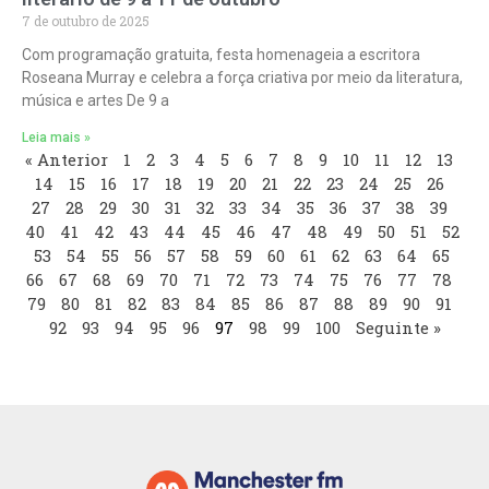
7 de outubro de 2025
Com programação gratuita, festa homenageia a escritora
Roseana Murray e celebra a força criativa por meio da literatura,
música e artes De 9 a
Leia mais »
« Anterior
1
2
3
4
5
6
7
8
9
10
11
12
13
14
15
16
17
18
19
20
21
22
23
24
25
26
27
28
29
30
31
32
33
34
35
36
37
38
39
40
41
42
43
44
45
46
47
48
49
50
51
52
53
54
55
56
57
58
59
60
61
62
63
64
65
66
67
68
69
70
71
72
73
74
75
76
77
78
79
80
81
82
83
84
85
86
87
88
89
90
91
92
93
94
95
96
97
98
99
100
Seguinte »