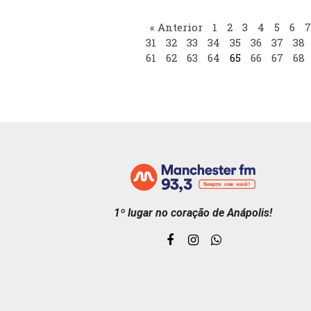
« Anterior
1
2
3
4
5
6
7
31
32
33
34
35
36
37
38
61
62
63
64
65
66
67
68
1º lugar no coração de Anápolis!