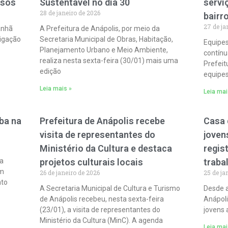
esos
Sustentável no dia 30
servi
28 de janeiro de 2026
bairr
27 de ja
anhã
A Prefeitura de Anápolis, por meio da
tigação
Secretaria Municipal de Obras, Habitação,
Equipe
Planejamento Urbano e Meio Ambiente,
contínu
realiza nesta sexta-feira (30/01) mais uma
Prefeit
edição
equipes
Leia mais »
Leia mai
ba na
Prefeitura de Anápolis recebe
Casa 
visita de representantes do
joven
Ministério da Cultura e destaca
regis
 a
projetos culturais locais
traba
um
26 de janeiro de 2026
25 de ja
nto
A Secretaria Municipal de Cultura e Turismo
Desde a
de Anápolis recebeu, nesta sexta-feira
Anápoli
(23/01), a visita de representantes do
jovens 
Ministério da Cultura (MinC). A agenda
Leia mai