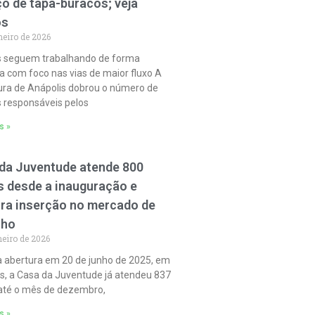
ço de tapa-buracos; veja
os
neiro de 2026
s seguem trabalhando de forma
a com foco nas vias de maior fluxo A
ura de Anápolis dobrou o número de
 responsáveis pelos
s »
da Juventude atende 800
s desde a inauguração e
tra inserção no mercado de
lho
neiro de 2026
 abertura em 20 de junho de 2025, em
s, a Casa da Juventude já atendeu 837
até o mês de dezembro,
s »