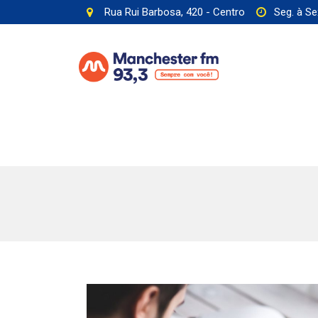
Rua Rui Barbosa, 420 - Centro
Seg. à Se