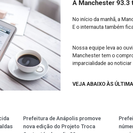
A Manchester 93.3 
No início da manhã, a Man
E o internauta também fi
Nossa equipe leva ao ouvin
Manchester tem o compro
imparcialidade ao noticia
VEJA ABAIXO ÀS ÚLTIMA
cida
Prefeitura de Anápolis promove
Prefe
aldas
nova edição do Projeto Troca
númer